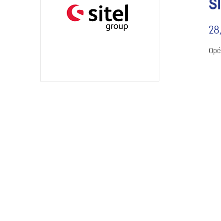
S
28
Opé