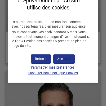
cic-privatedebt.eu : Ce site
utilise des
cookies
.
Ils permettent d’assurer son bon fonctionnement et,
avec nos partenaires, d’en mesurer son audience.
Nous conservons vos choix pendant 6 mois. Vous
pouvez à tout moment changer d’avis en cliquant sur
le lien « Gestion des cookies » présent en pied de
Alexandre COSSON
page du site.
Directeur d'Investissement
Refuser
Accepter
Paramétrer mes préférences
Consulter notre politique
Cookies