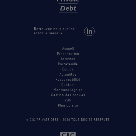
Retrouvez-nous sur les
Retrouvez-nous sur LinkedIn
réseaux sociaux
Accueil
Présentation
Activités
Portefeuille
Équipe
Actualités
Responsabilité
Contact
Mentions légales
Gestion des cookies
VDP
Plan du site
© CIC PRIVATE DEBT -
2026
TOUS DROITS RÉSERVÉS