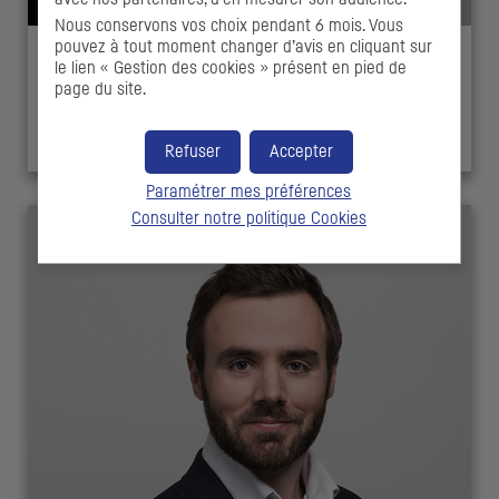
Nous conservons vos choix pendant 6 mois. Vous
pouvez à tout moment changer d’avis en cliquant sur
le lien « Gestion des cookies » présent en pied de
Sylvie GARCIN
page du site.
Responsable Relations Investisseurs
Refuser
Accepter
Paramétrer mes préférences
Consulter notre politique
Cookies