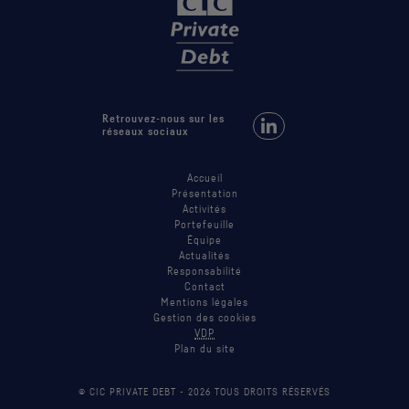
Retrouvez-nous sur les
Retrouvez-nous sur LinkedIn
réseaux sociaux
Accueil
Présentation
Activités
Portefeuille
Équipe
Actualités
Responsabilité
Contact
Mentions légales
Gestion des cookies
VDP
Plan du site
© CIC PRIVATE DEBT -
2026
TOUS DROITS RÉSERVÉS